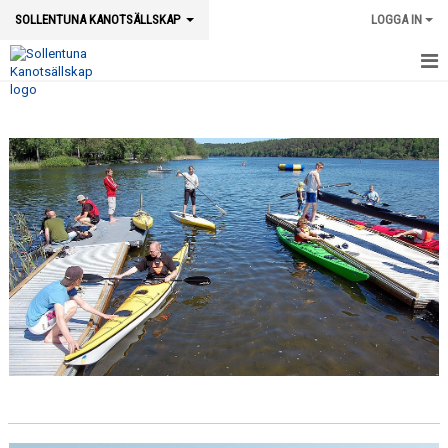
SOLLENTUNA KANOTSÄLLSKAP
LOGGA IN
HEM
NYHETER
OM KLUBBEN
BILDGALLERI
KALENDER
DOKUMENT